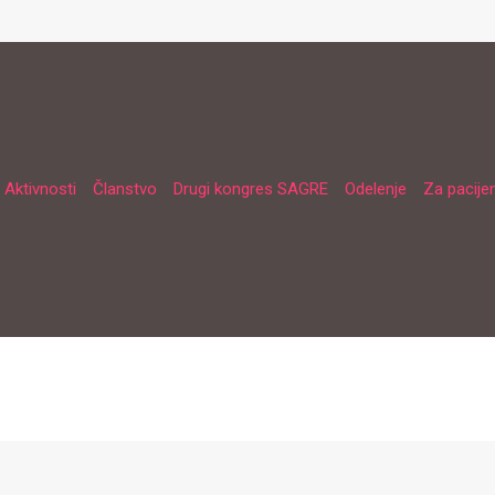
Aktivnosti
Članstvo
Drugi kongres SAGRE
Odelenje
Za pacije