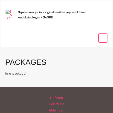
Srpska asocijacija za ginekološku i reproduktivnu
endokrinologiju - SAGRE
PACKAGES
[ere_package]
Početna
Udruženje
Aktivnosti